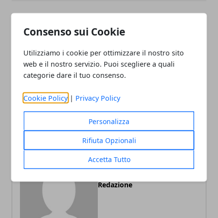
Facebook
Twitter
Whatsapp
Consenso sui Cookie
Utilizziamo i cookie per ottimizzare il nostro sito
web e il nostro servizio. Puoi scegliere a quali
categorie dare il tuo consenso.
Articolo Precedente
Articolo Successivo
SUV compatto: i vantaggi
City Car ibride: MG3
di Nuova MG ZS
Hybrid+ è la risposta
Cookie Policy
|
Privacy Policy
definitiva
Personalizza
Rifiuta Opzionali
Accetta Tutto
Redazione