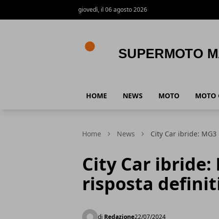
giovedì, il 06 agosto 2026
Supermoto Magazine
HOME
NEWS
MOTO
MOTO 
Home
News
City Car ibride: MG3 
City Car ibride:
risposta definit
di
Redazione
22/07/2024