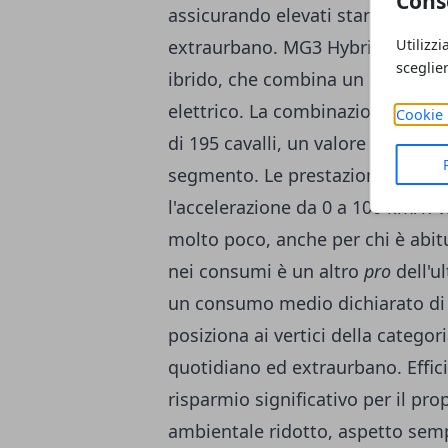
Cons
assicurando elevati standard di 
Utilizzi
extraurbano. MG3 Hybrid+ punta 
sceglie
ibrido, che combina un motore a 
elettrico. La combinazione si tr
Cookie 
di 195 cavalli, un valore certam
segmento. Le prestazioni offerte
l'accelerazione da 0 a 100 km/h v
molto poco, anche per chi è abitua
nei consumi è un altro
pro
dell'u
un consumo medio dichiarato di 4
posiziona ai vertici della categori
quotidiano ed extraurbano. Effic
risparmio significativo per il pr
ambientale ridotto, aspetto sempr