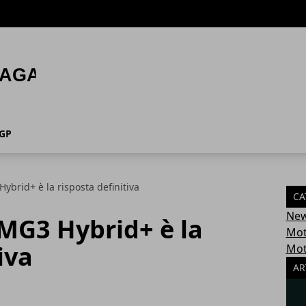
GP
Hybrid+ è la risposta definitiva
CA
Ne
 MG3 Hybrid+ è la
Mo
iva
Mot
AR