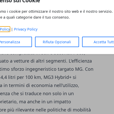
enso sui Cookie
sicurezza sia in ambito urbano che
amo i cookie per ottimizzare il nostro sito web e il nostro servizio.
tutto sul suo sistema di propulsione
re a quali categorie dare il tuo consenso.
benzina da 1,5 litri con un propulsore
aduce in una potenza complessiva alla ruota
Policy
|
Privacy Policy
ente importante per una vettura di questo
Personalizza
Rifiuta Opzionali
Accetta Tut
 sono oggettivamente di rilievo:
iene completata in soli 8 secondi. Poco,
to a vetture di altri segmenti. L'efficienza
ltimo sforzo ingegneristico targato MG. Con
,4 litri per 100 km, MG3 Hybrid+ si
a in termini di economia nell'utilizzo,
ienza che si traduce non solo in un
oprietario, ma anche in un impatto
e più rilevante nelle politiche di mobilità