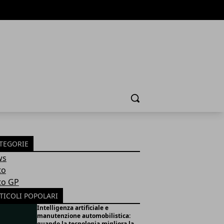
Cerca
TEGORIE
ws
to
o GP
TICOLI POPOLARI
Intelligenza artificiale e
manutenzione automobilistica:
quando la tecnologia migliora la